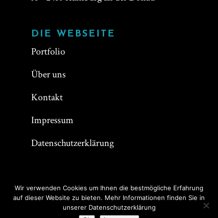
kennenlernen!
der Einreichplanung,
Ausführungsplanung, bei
DIE WEBSEITE
diversen Entwürfen und bei
ICH WILL MITARBEITEN!
Portfolio
Projektstudien. Dafür
solltest du Archicad, Adobe
Über uns
InDesign, Illustrator,
Kontakt
Photoshop, Rhino oder
3DsMax beherrschen und
Impressum
dich mit Excel auskennen.
Datenschutzerklärung
Wir freuen uns auf deine
Bewerbung mit Portfolio
und CV.
Wir verwenden Cookies um Ihnen die bestmögliche Erfahrung
auf dieser Website zu bieten. Mehr Informationen finden Sie in
BEWERBEN
© 2026 Olivia Stein Architektur.
unserer Datenschutzerklärung